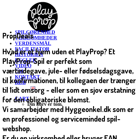
SPILGØRENHED
PropDeals
VIRKSOMHEDER
VERDENSMÅL
FACILITATOR
Hvad er et hjem uden et PlayProp? Et
HISTORIEN
PlayProp-Spil er perfekt som
REGLER
VIDEO
værtindegave, jule- eller fødselsdagsgave,
OM
KONTAKT
til konfirmationen, til kollegaen der trænger
KØB
til lidt omsorg - eller som en sjov erstatning
for den obligatoriske blomst.
CART
Din kurv er tom.
Vi samarbejder med Hyggeonkel.dk som er
en professionel og serviceminded spil-
webshop.
Er du en virksomhed eller bruger EAN