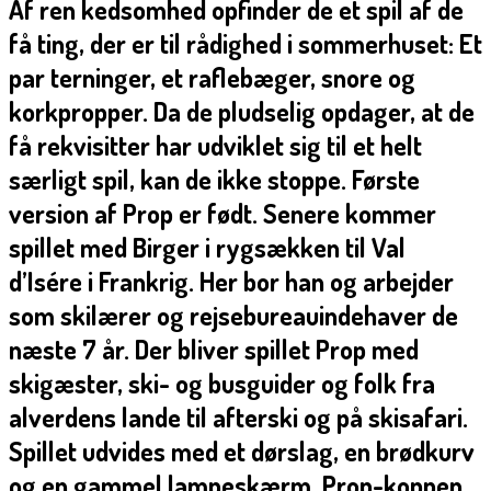
Af ren kedsomhed opfinder de et spil af de
få ting, der er til rådighed i sommerhuset: Et
par terninger, et raflebæger, snore og
korkpropper. Da de pludselig opdager, at de
få rekvisitter har udviklet sig til et helt
særligt spil, kan de ikke stoppe. Første
version af Prop er født. Senere kommer
spillet med Birger i rygsækken til Val
d’Isére i Frankrig. Her bor han og arbejder
som skilærer og rejsebureauindehaver de
næste 7 år. Der bliver spillet Prop med
skigæster, ski- og busguider og folk fra
alverdens lande til afterski og på skisafari.
Spillet udvides med et dørslag, en brødkurv
og en gammel lampeskærm. Prop-koppen